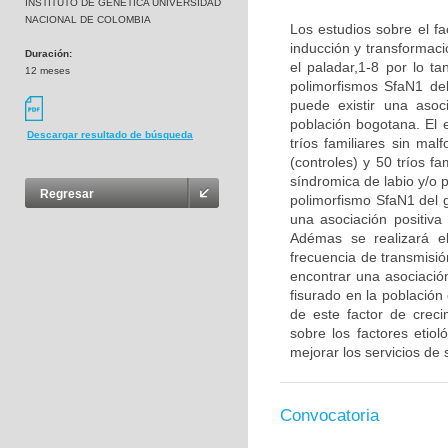
INSTITUTO DE GENETICA UNIVERSIDAD
NACIONAL DE COLOMBIA
Los estudios sobre el fa
inducción y transformaci
Duración:
el paladar,1-8 por lo ta
12 meses
polimorfismos SfaN1 de
puede existir una asoc
población bogotana. El 
Descargar resultado de búsqueda
tríos familiares sin ma
(controles) y 50 tríos f
síndromica de labio y/o p
Regresar
polimorfismo SfaN1 del g
una asociación positiva
Adémas se realizará el
frecuencia de transmisió
encontrar una asociación
fisurado en la població
de este factor de crec
sobre los factores etio
mejorar los servicios de 
Convocatoria