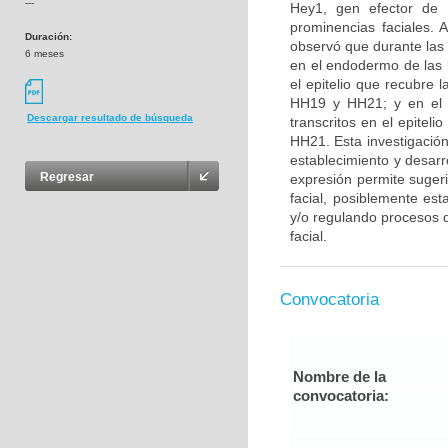
---
Hey1, gen efector de l
prominencias faciales. 
Duración:
observó que durante las
6 meses
en el endodermo de las b
el epitelio que recubre 
HH19 y HH21; y en el e
Descargar resultado de búsqueda
transcritos en el epitel
HH21. Esta investigación
establecimiento y desarr
Regresar
expresión permite suger
facial, posiblemente es
y/o regulando procesos de
facial.
Convocatoria
Nombre de la
convocatoria: