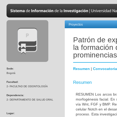
Proyectos
Patrón de ex
la formación 
prominencias
Resumen
|
Convocatoria
Sede:
Bogotá
Resumen
Facultad:
2- FACULTAD DE ODONTOLOGÍA
RESUMEN Los arcos branq
Dependencia:
morfogénesis facial. En 
2- DEPARTAMENTO DE SALUD ORAL
vía Wnt, FGF y BMP. Repo
celular Notch en el desa
Lugar:
proceso. Esta investigac