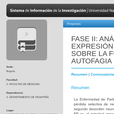
Proyectos
FASE II: AN
EXPRESIÓN 
SOBRE LA F
AUTOFAGIA
Sede:
Bogotá
Resumen
|
Convocatoria
Facultad:
2- FACULTAD DE MEDICINA
Resumen
Dependencia:
2- DEPARTAMENTO DE PEDIATRÍA
La Enfermedad de Parki
pérdida selectiva de n
segundo desorden neur
Lugar:
EP es el principal proc