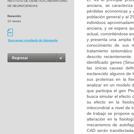
INSTITUTO DE GENETICA LABORATORIO
anciana; se caracteriz
DE NEUROCIENCIAS
pérdidas económicas y g
Duración:
población general y al 
12 meses
individuos aproximadam
anciana, y se espera q
actual, convirtiéndose 
y presenta una amplia h
Descargar resultado de búsqueda
conocimiento de sus m
tratamiento sintomátic
descrito recientemente
Regresar
identificado genes (Sin
las únicas causas def
esclarecido algunos de 
sus proteínas en la fis
analizar en un modelo d
que participa el gen Pin
busca simular el efecto 
su efecto en la fisio
mitocondrial a nivel de 
de trabajo se propone q
alteración en la fisiolo
mecanismos de autofagi
CAD serán transfectadas