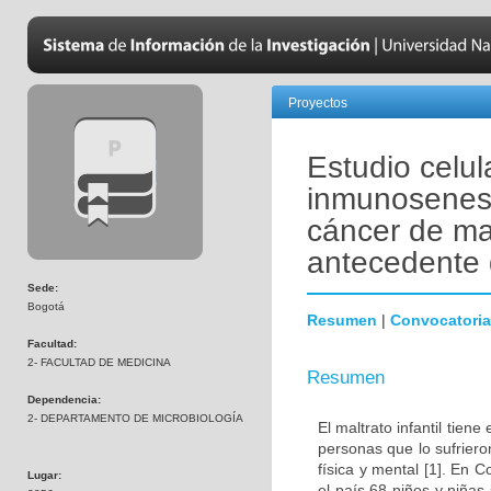
Proyectos
Estudio celul
inmunosenesc
cáncer de ma
antecedente d
Sede:
Bogotá
Resumen
|
Convocatoria
Facultad:
2- FACULTAD DE MEDICINA
Resumen
Dependencia:
2- DEPARTAMENTO DE MICROBIOLOGÍA
El maltrato infantil tien
personas que lo sufrier
física y mental [1]. En
Lugar:
el país 68 niños y niñas