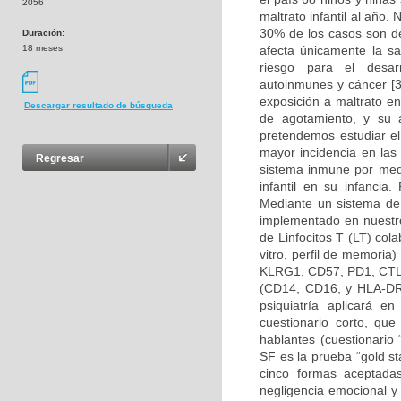
2056
maltrato infantil al año
30% de los casos son de
Duración:
18 meses
afecta únicamente la sal
riesgo para el desar
autoinmunes y cáncer [3
exposición a maltrato e
Descargar resultado de búsqueda
de agotamiento, y su 
pretendemos estudiar e
mayor incidencia en las
Regresar
sistema inmune por medi
infantil en su infancia.
Mediante un sistema de 
implementado en nuestro
de Linfocitos T (LT) col
vitro, perfil de memori
KLRG1, CD57, PD1, CTLA
(CD14, CD16, y HLA-DR), 
psiquiatría aplicará e
cuestionario corto, qu
hablantes (cuestionario
SF es la prueba “gold st
cinco formas aceptadas
negligencia emocional y 