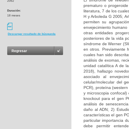
El síndrome de Wiedem
2062
prematuro o progeroide 
literatura, 7 de los cual
Duración:
18 meses
H y Arboleda G 2005; Arb
permiten su agrupación
envejecimiento humano 
otras entidades proger
Descargar resultado de búsqueda
posteriores de la vida p
síndrome de Werner (SW
en otros. Previamente 
Regresar
cuales han sido descrit
análisis de exomas, rec
unidad catalítica A de 
2018), hallazgo novedo
asociado al envejecim
celular/molecular del 
PCR), proteína (western 
y microscopia confocal)
knockout para el gen P
análisis de senescencia 
daño al ADN; 2) Estud
características el gen 
particular importancia d
debe permitir entend