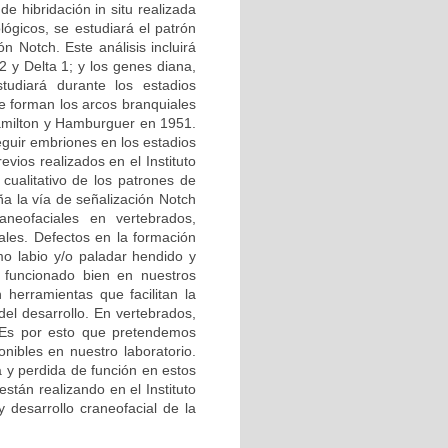
de hibridación in situ realizada
lógicos, se estudiará el patrón
n Notch. Este análisis incluirá
2 y Delta 1; y los genes diana,
diará durante los estadios
 forman los arcos branquiales
 Hamilton y Hamburguer en 1951.
guir embriones en los estadios
vios realizados en el Instituto
cualitativo de los patrones de
a la vía de señalización Notch
neofaciales en vertebrados,
ales. Defectos en la formación
o labio y/o paladar hendido y
 funcionado bien en nuestros
herramientas que facilitan la
del desarrollo. En vertebrados,
. Es por esto que pretendemos
nibles en nuestro laboratorio.
a y perdida de función en estos
stán realizando en el Instituto
y desarrollo craneofacial de la