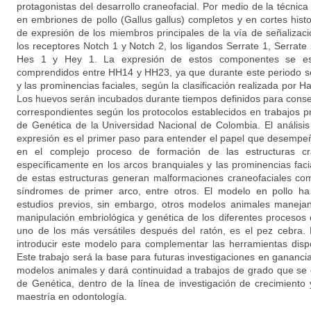
protagonistas del desarrollo craneofacial. Por medio de la técnica 
en embriones de pollo (Gallus gallus) completos y en cortes histo
de expresión de los miembros principales de la vía de señalizació
los receptores Notch 1 y Notch 2, los ligandos Serrate 1, Serrate 
Hes 1 y Hey 1. La expresión de estos componentes se estu
comprendidos entre HH14 y HH23, ya que durante este periodo se
y las prominencias faciales, según la clasificación realizada por
Los huevos serán incubados durante tiempos definidos para conse
correspondientes según los protocolos establecidos en trabajos pre
de Genética de la Universidad Nacional de Colombia. El análisis 
expresión es el primer paso para entender el papel que desempeñ
en el complejo proceso de formación de las estructuras cra
específicamente en los arcos branquiales y las prominencias faci
de estas estructuras generan malformaciones craneofaciales com
síndromes de primer arco, entre otros. El modelo en pollo ha
estudios previos, sin embargo, otros modelos animales manejan 
manipulación embriológica y genética de los diferentes procesos 
uno de los más versátiles después del ratón, es el pez cebra
introducir este modelo para complementar las herramientas dispo
Este trabajo será la base para futuras investigaciones en gananci
modelos animales y dará continuidad a trabajos de grado que se e
de Genética, dentro de la línea de investigación de crecimiento 
maestría en odontología.