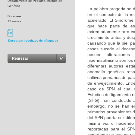
Departamento de Pediatría Instituto de
Genética
La palabra progeria se d
en el contexto de la m
Duración:
acelerado. El Síndrome
12 meses
que hace parte de es
extremadamente raro car
crecimiento antes y des
Descargar resultado de búsqueda
causando que la piel pa
casos sucede el deceso
poseen alteraciones b
Regresar
hiperinsulinismo son lo
diferentes autores es
anomalía genética resp
cultivos primarios de pa
de envejecimiento. Entr
caso de SPN el cual n
Estudios de ligamiento r
(SHG), han conducido a
embargo, no se han enc
primarios provenientes 
del SPN podría ser difer
misma vía o haciendo p
reportadas para el SPN
importante ya que en v