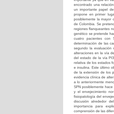
encontrado una relación
un importante papel de
propone en primer luga
posiblemente la mayor ca
de Colombia. Se pretend
regiones flanqueantes n
genético se pretende hac
cuatro pacientes con 
determinación de las car
segundo la evaluación m
alteraciones en la vía d
del estado de la vía PI
relativa de los estados 
e insulina. Este último 
de la extensión de los 
evidencia clínica de alt
a lo anteriormente menc
SPN posiblemente hace pa
y el envejecimiento no
fisiopatología del enve
discusión alrededor d
importancia para expl
comprensión de las difer