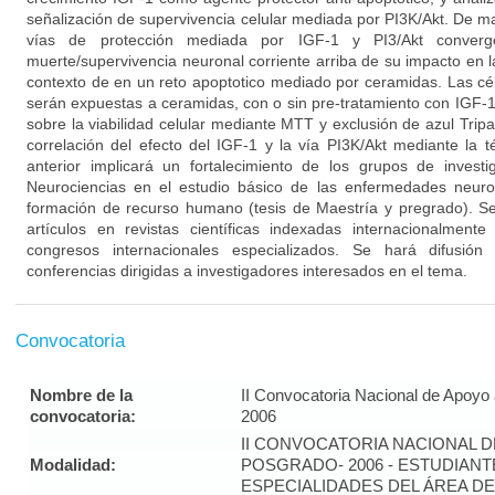
señalización de supervivencia celular mediada por PI3K/Akt. De
vías de protección mediada por IGF-1 y PI3/Akt converg
muerte/supervivencia neuronal corriente arriba de su impacto en l
contexto de en un reto apoptotico mediado por ceramidas. Las cél
serán expuestas a ceramidas, con o sin pre-tratamiento con IGF-1
sobre la viabilidad celular mediante MTT y exclusión de azul Tripan
correlación del efecto del IGF-1 y la vía PI3K/Akt mediante la t
anterior implicará un fortalecimiento de los grupos de invest
Neurociencias en el estudio básico de las enfermedades neuro
formación de recurso humano (tesis de Maestría y pregrado). S
artículos en revistas científicas indexadas internacionalmen
congresos internacionales especializados. Se hará difusión
conferencias dirigidas a investigadores interesados en el tema.
Convocatoria
Nombre de la
II Convocatoria Nacional de Apoyo
convocatoria:
2006
II CONVOCATORIA NACIONAL 
Modalidad:
POSGRADO- 2006 - ESTUDIANT
ESPECIALIDADES DEL ÁREA DE