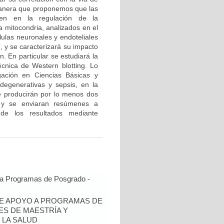
 manera que proponemos que las
en en la regulación de la
a mitocondria, analizados en el
ulas neuronales y endoteliales
, y se caracterizará su impacto
. En particular se estudiará la
écnica de Western blotting. Lo
igación en Ciencias Básicas y
degenerativas y sepsis, en la
e producirán por lo menos dos
te y se enviaran resúmenes a
 de los resultados mediante
 a Programas de Posgrado -
DE APOYO A PROGRAMAS DE
ES DE MAESTRÍA Y
 LA SALUD