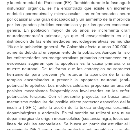
y la enfermedad de Parkinson (EA). También durante la fase agud
disfunción orgánica, se ha encontrado que existe un incremen
endotelio parenquimal y microvascular. Las enfermedades neuro
por ocasionar una gran discapacidad y un aumento de la morbilida
por las grandes pérdidas económicas y por las graves consecuen
genera. En población mayor de 65 años se incrementa dram
neurodegeneración primaria, ya que el envejecimiento es el p
distribución de las enfermedades neurodegenerativas es mundia
1% de la población general. En Colombia afecta a unos 200.000 in
aumento debido al envejecimiento de la población. Aunque la fisio
las enfermedades neurodegenerativas primarias permanecen en gr
evidencias sugieren que la apoptosis es la causa primaria o s
muerte neuronal. De tal forma que las estrategias neuroprotec
herramienta para prevenir y/o retardar la aparición de la sint
terapias encaminadas a prevenir la apoptosis neuronal (anti
potencial terapéutico. Los modelos celulares proporcionan una va
posibles mecanismos fisiopatológicos involucrados en las enf
potenciales terapias. Con el presente proyecto, se busca anal
mecanismo molecular del posible efecto protector específico del fac
insulina (IGF-1) ante la acción de la tóxica endógena cerami
dopaminérgicas y endotelio. En tal sentido se utilizará una nue
dopaminérgica de origen mesencefálico (sustancia nigra, locus cer
línea de células endoteliales. Se busca en particular estudiar el
crecimiento IGF-1 como agente protector anti-apoptótico, y analiz