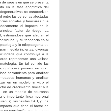
a de sepsis en que se presenta
to en la tasa apoptótica del
degenerativas se caracterizan
d entre las personas afectadas
cias sociales y familiares que
áticamente el impacto de la
rincipal factor de riesgo. La
l, estimándose que afectan el
dividuos, y su tendencia es al
patología y la etiopatogenia de
an medida inciertas, diversas
ecundaria que contribuye a la
toras representan una valiosa
omatología. En tal sentido las
-apoptóticas) poseen un gran
liosa herramienta para analizar
ermedades humanas y analizar
izar en un modelo in vitro el
tor de crecimiento similar a la
da, en un modelo de neuronas
va e importante línea neuronal
uleous), las células CAD, y una
 impacto que tiene el factor de
ar su correlación con la vía de