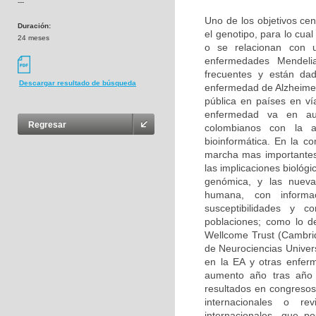
---
Uno de los objetivos cen
Duración:
el genotipo, para lo cu
24 meses
o se relacionan con u
enfermedades Mendeli
frecuentes y están da
Descargar resultado de búsqueda
enfermedad de Alzheimer
pública en países en ví
enfermedad va en aum
Regresar
colombianos con la 
bioinformática. En la c
marcha mas importantes
las implicaciones biológ
genómica, y las nuevas
humana, con informa
susceptibilidades y 
poblaciones; como lo d
Wellcome Trust (Cambri
de Neurociencias Univer
en la EA y otras enfer
aumento año tras año 
resultados en congresos 
internacionales o rev
internacionales, que p