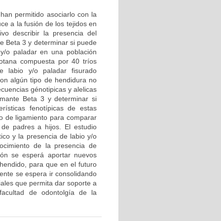
 han permitido asociarlo con la
e a la fusión de los tejidos en
ivo describir la presencia del
e Beta 3 y determinar si puede
 y/o paladar en una población
gotana compuesta por 40 tríos
e labio y/o paladar fisurado
 con algún tipo de hendidura no
ecuencias génotipicas y alelicas
ormante Beta 3 y determinar si
rísticas fenotípicas de estas
rio de ligamiento para comparar
 de padres a hijos. El estudio
ico y la presencia de labio y/o
ocimiento de la presencia de
ción se esperá aportar nuevos
 hendido, para que en el futuro
mente se espera ir consolidando
iales que permita dar soporte a
facultad de odontolgía de la