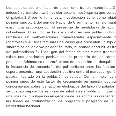
Los estudios sobre el factor de crecimiento transformante beta 3
inducción y transformación celular epitelio-mesénquima que conduc
el paladar,1-8 por lo tanto esta investigación tiene como objet
polimorfismo X5.1 del gen del Factor de Crecimiento Transformant
existir una asociación con la presencia de hendiduras de labio
colombiana. El estudio se llevara a cabo en una población bo
familiares sin malformaciones craneofaciales especialmente d
(controles) y 40 tríos familiares de casos que presenten un hijo
síndromica de labio y/o paladar fisurado, buscando describir las fr
del polimorfismo 5x.1 del gen del factor de crecimiento transf
existe una asociación positiva con la presencia de las caracte
personas. Adémas se realizará el test de trasmisión de desquilib
la frecuencia de transmisión del polimorfismo entre las familias
espera encontrar una asociación positiva entre el marcador genét
paladar fisurado en la población estudiada. Con un mejor con
polimorfismos de este factor de crecimiento en nuestra pobla
conocimientos sobre los factores etiológicos del labio y/o paladar
se puedan mejorar los servicios de salud a esta población. Igual
una línea de investigación en genetica de las anomalias craneofac
las lineas de profundización de pregrado y posgrado de la 
universidad nacional.