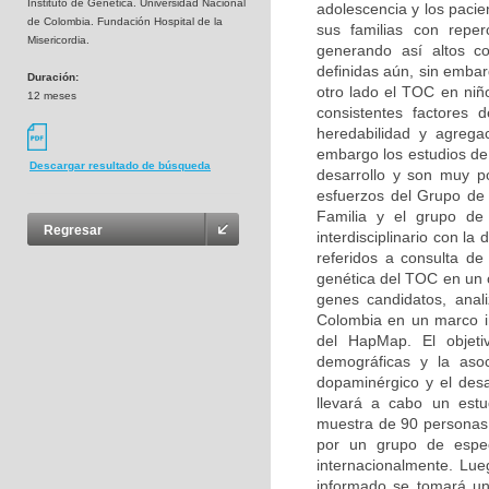
Instituto de Genética. Universidad Nacional
adolescencia y los pacie
de Colombia. Fundación Hospital de la
sus familias con reperc
Misericordia.
generando así altos co
definidas aún, sin embar
Duración:
otro lado el TOC en niñ
12 meses
consistentes factores d
heredabilidad y agregac
embargo los estudios de 
Descargar resultado de búsqueda
desarrollo y son muy p
esfuerzos del Grupo de 
Familia y el grupo de 
Regresar
interdisciplinario con la
referidos a consulta de 
genética del TOC en un c
genes candidatos, anal
Colombia en un marco ini
del HapMap. El objetiv
demográficas y la asoc
dopaminérgico y el desa
llevará a cabo un estu
muestra de 90 personas (
por un grupo de especi
internacionalmente. Lue
informado se tomará un