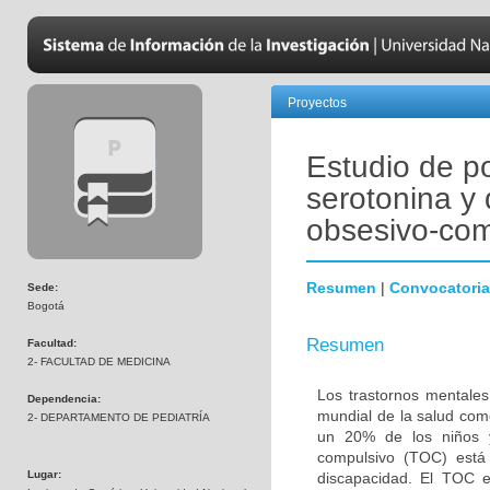
Proyectos
Estudio de p
serotonina y 
obsesivo-com
Resumen
|
Convocatoria
Sede:
Bogotá
Resumen
Facultad:
2- FACULTAD DE MEDICINA
Los trastornos mentales
Dependencia:
mundial de la salud com
2- DEPARTAMENTO DE PEDIATRÍA
un 20% de los niños y
compulsivo (TOC) está 
Lugar:
discapacidad. El TOC 