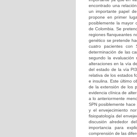
encontrado una relación
un importante papel de
propone en primer luga
posiblemente la mayor ca
de Colombia. Se pretend
regiones flanqueantes n
genético se pretende hac
cuatro pacientes con 
determinación de las car
segundo la evaluación m
alteraciones en la vía d
del estado de la vía PI
relativa de los estados 
e insulina. Este último 
de la extensión de los 
evidencia clínica de alt
a lo anteriormente menc
SPN posiblemente hace pa
y el envejecimiento no
fisiopatología del enve
discusión alrededor d
importancia para expl
comprensión de las difer