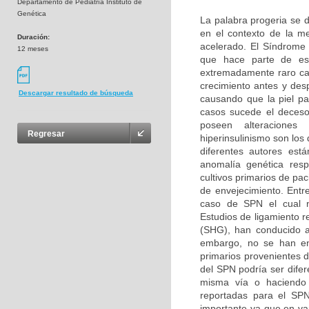
Departamento de Pediatría Instituto de
Genética
La palabra progeria se d
en el contexto de la m
Duración:
acelerado. El Síndrome
12 meses
que hace parte de es
extremadamente raro car
crecimiento antes y des
Descargar resultado de búsqueda
causando que la piel pa
casos sucede el deceso
poseen alteraciones b
Regresar
hiperinsulinismo son lo
diferentes autores es
anomalía genética resp
cultivos primarios de pa
de envejecimiento. Entr
caso de SPN el cual n
Estudios de ligamiento r
(SHG), han conducido a
embargo, no se han enc
primarios provenientes 
del SPN podría ser difer
misma vía o haciendo p
reportadas para el SPN
importante ya que en v