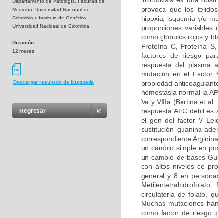
Trombosis es una obstru
Departamento de Patología, Facultad de
provoca que los tejidos
Medicina, Universidad Nacional de
hipoxia, isquemia y/o m
Colombia e Instituto de Genética,
Universidad Nacional de Colombia.
proporciones variables
como glóbulos rojos y bl
Duración:
Proteína C, Proteína S
12 meses
factores de riesgo par
respuesta del plasma a
mutación en el Factor 
propiedad anticoagulante
Descargar resultado de búsqueda
hemostasia normal la APC
Va y VIIIa (Bertina et al
respuesta APC débil es 
Regresar
el gen del factor V Le
sustitución guanina-ad
correspondiente Arginina
un cambio simple en pos
un cambio de bases Guan
con altos niveles de pr
general y 8 en persona
Metilentetrahidrofolat
circulatoria de folato,
Muchas mutaciones han 
como factor de riesgo p