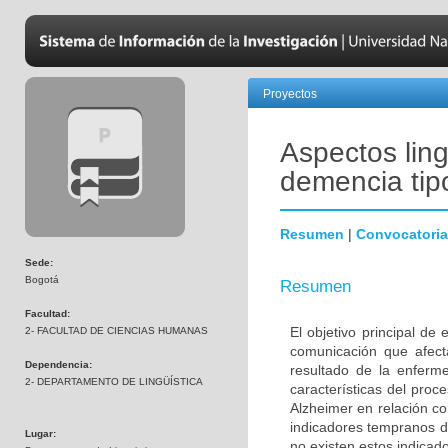
Proyectos
Aspectos ling
demencia tip
Resumen
|
Convocatoria
Sede:
Bogotá
Resumen
Facultad:
El objetivo principal de
2- FACULTAD DE CIENCIAS HUMANAS
comunicación que afec
Dependencia:
resultado de la enferme
2- DEPARTAMENTO DE LINGÜÍSTICA
características del pro
Alzheimer en relación c
indicadores tempranos de
Lugar:
no existen estos indicad