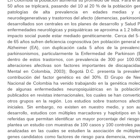
En Colombia la población aumenta su promedio de vida. Para el 
50 años se triplicará, pasando del 10 al 20 % de la población gene
patologías de alta prevalencia en edades medias y a
neurodegenerativas y trastornos del afecto (demencias, parkinson
desarrollados son centrales en los planes de desarrollo y Salud Pú
enfermedades neurológicas y psiquiátricas se aproxima a 1.2 bill
impacto social puede estar mediado genéticamente. Cerca del 
de 65 años sufren deficiencia cognoscitiva (en población general
Alzheimer (EA), con duplicación cada 5 años de la prevalen
parkinsonismos, particularmente la Enfermedad de Parkinson (
dentro de estos trastornos, con prevalencia de 300 por 100.00
alteraciones afectivas son factores importantes de discapacid
Mental en Colombia, 2003); Bogotá D.C. presenta la prevale
contribución del factor genético es del 30%. El Grupo de Neu
Nacional de Colombia ha venido trabajando en la genética molec
de algunas enfermedades neuropsiquiátricas en la població
publicados en revistas internacionales, los cuales se han convert
otros grupos en la región. Los estudios sobre trastornos afec
iniciales. Sin embargo, no existen en nuestro medio, y son 
desarrollo, estudios con múltiples marcadores y haplotípos en 
referidas que permitan identificar un mayor porcentaje del riesg
plantea un estudio con muestras de 100 casos y 100 controles pa
analizadas en las cuales se estudien la asociación de múltipl
genes candidatos como factores de riesgo para demencia, movim