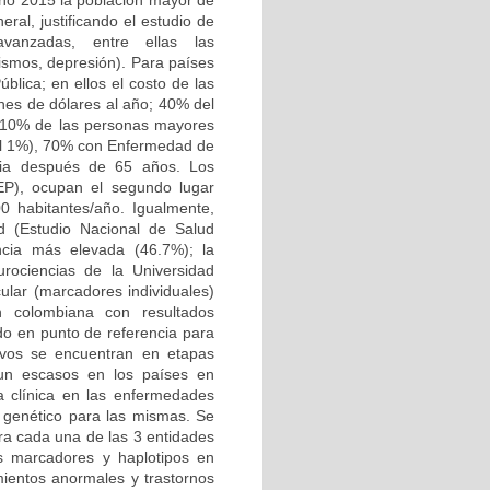
año 2015 la población mayor de
ral, justificando el estudio de
vanzadas, entre ellas las
ismos, depresión). Para países
blica; en ellos el costo de las
ones de dólares al año; 40% del
5-10% de las personas mayores
 el 1%), 70% con Enfermedad de
cia después de 65 años. Los
EP), ocupan el segundo lugar
0 habitantes/año. Igualmente,
ad (Estudio Nacional de Salud
ncia más elevada (46.7%); la
rociencias de la Universidad
ular (marcadores individuales)
n colombiana con resultados
ido en punto de referencia para
tivos se encuentran en etapas
aun escasos en los países en
la clínica en las enfermedades
o genético para las mismas. Se
ra cada una de las 3 entidades
es marcadores y haplotipos en
ientos anormales y trastornos