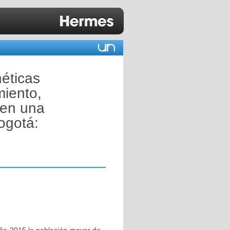
néticas
iento,
 en una
ogotá: