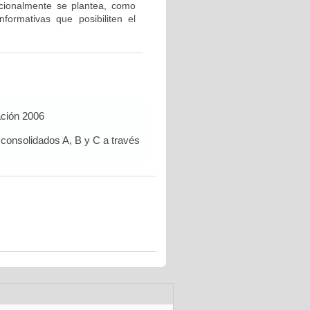
icionalmente se plantea, como
nformativas que posibiliten el
ación 2006
 consolidados A, B y C a través