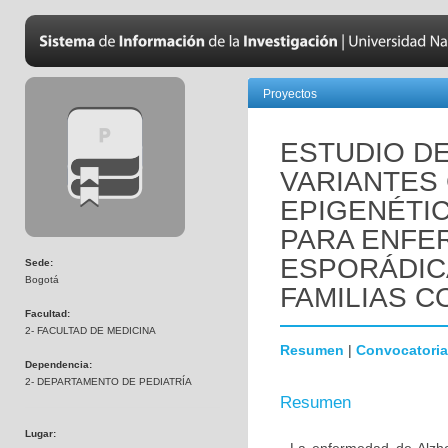
Proyectos
ESTUDIO D
VARIANTES
EPIGENÉTI
PARA ENFE
ESPORÁDIC
Sede:
Bogotá
FAMILIAS C
Facultad:
2- FACULTAD DE MEDICINA
Resumen
|
Convocatoria
Dependencia:
2- DEPARTAMENTO DE PEDIATRÍA
Resumen
Lugar: