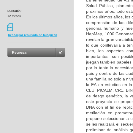
La enfermedad de Alzh
---
Salud Pública, planteá
próximos años, todo esto
Duración:
12 meses
En los últimos años, los
comprensión de las dif
genoma humano y nuevo
HapMap, 1000 Genomas, 
Descargar resultado de búsqueda
revelan la gran variabilid
lo que conllevaría a ten
bien, los aspectos co
Regresar
importantes, son posibl
juegan también papeles 
por lo tanto la necesida
país y dentro de las ciu
una familia no solo a ni
la EA en estudios en l
CLU, PICALM, CR1, BIN1
de riesgo genético, la
este proyecto se propon
DNA con el fin de repli
metilación en promoto
propone seleccionar a un
se les realizará el secu
preliminar de análisis