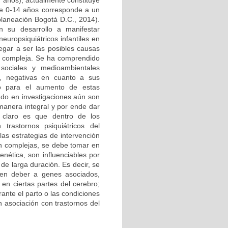
7 años), actualmente constituye
de 0-14 años corresponde a un
planeación Bogotá D.C., 2014).
n su desarrollo a manifestar
uropsiquiátricos infantiles en
egar a ser las posibles causas
te compleja. Se ha comprendido
sociales y medioambientales
s, negativas en cuanto a sus
go para el aumento de estas
zado en investigaciones aún son
anera integral y por ende dar
o claro es que dentro de los
trastornos psiquiátricos del
as estrategias de intervenciòn
tan complejas, se debe tomar en
enética, son influenciables por
de larga duración. Es decir, se
en deber a genes asociados,
 en ciertas partes del cerebro;
ante el parto o las condiciones
 asociación con trastornos del