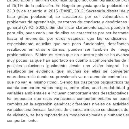
La población infantil en Colombia (grupo sociodemográfico de 5-1
el 25,1% de la población. En Bogotá proyecta que la población 
22,9 % de acuerdo al 2015 (DANE, 2012; Secretaría distrital de 
Este grupo poblacional, se caracteriza por ser vulnerables e
problemas de aprendizaje, trastornos de conducta y desórdenes ne
general (WHO, 2005). Sin identificar claramente cuales pueden ll
para ello, pues cada una de ellas se caracteriza por ser bastan
hasta el momento, por otros estudios, que las condiciones 
especialmente aquellas que son poco funcionales, desafiante
resultados en otros entornos, pueden ser tambièn de ries
problemáticas. Si bien es cierto que en nuestro paí­s se ha avan
muy pocas las que han aportado en cuanto a comprenderlas de m
posibles soluciones igualmente desde una visión integral. L
resultados se evidencia que muchas de ellas se convierten 
neurodesarrollo donde su prevalencia va en aumento contrario a l
que no van el mismo ritmo.. Siendo los trastornos psiquiátricos 
cuenta comparten varios rasgos, entre ellos; una heredabilidad g
variables ambientales e incluyen comportamientos desadaptativos 
ha propuesto que esas variaciones comportamentales se pued
cambios en la expresión genética; diferentes niveles de actividad
variables anatómicas, factores de crianza e incluso condiciones dur
de vivienda, se han reportado en modelos animales y humanos en
comportamiento.