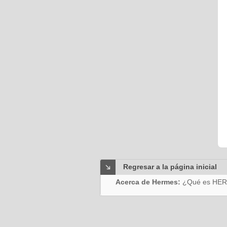
Regresar a la página inicial
Acerca de Hermes:
¿Qué es HE