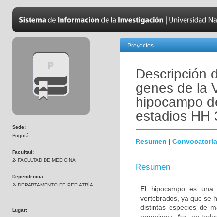
Proyectos
Descripción 
genes de la V
hipocampo de 
estadios HH 
Sede:
Bogotá
Resumen
|
Convocatoria
Facultad:
2- FACULTAD DE MEDICINA
Resumen
Dependencia:
2- DEPARTAMENTO DE PEDIATRÍA
El hipocampo es una es
vertebrados, ya que se h
distintas especies de m
Lugar:
organismo. Así, en todo