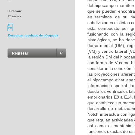
---
del hipocampo mamífero
que se pueden encontrar
Duración:
12 meses
en términos de su mor
subdivisiones distintas 
está compuesto por g
fusionando con la regi
Descargar resultado de búsqueda
histológicos, se ha desc
dorso medial (DM), regió
(VM) y ventro lateral (V
Regresar
la región DM del hipoca
con forma de V como ho
consideran la conexión i
las proyecciones aferen
el hipocampo aviar apa
información especial. L
desde los ventrículos la
embrionarios E8 a E14. D
que establece un mecani
desarrollo de metazoari
Notch interactúa con li
que regulan actividades c
así como el mantenimie
funciones exactas de est