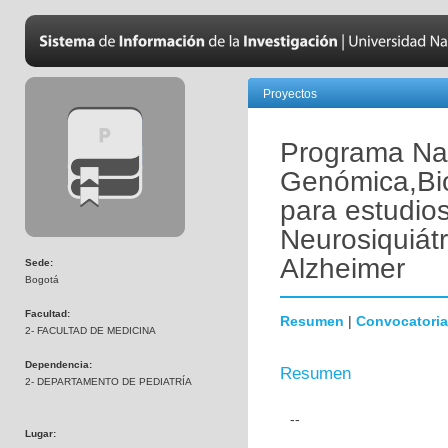
Proyectos
Programa Nac
Genómica,Bio
para estudio
Neurosiquiát
Alzheimer
Sede:
Bogotá
Facultad:
Resumen
|
Convocatoria
2- FACULTAD DE MEDICINA
Dependencia:
Resumen
2- DEPARTAMENTO DE PEDIATRÍA
--
Lugar: