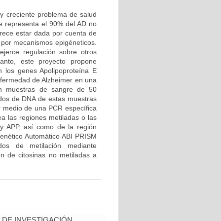
y creciente problema de salud
ue representa el 90% del AD no
arece estar dada por cuenta de
, por mecanismos epigéneticos.
jerce regulación sobre otros
anto, este proyecto propone
n los genes Apolipoproteína E
nfermedad de Alzheimer en una
rán muestras de sangre de 50
ados de DNA de estas muestras
or medio de una PCR específica
ea las regiones metiladas o las
y APP, así como de la región
 Genético Automático ABI PRISM
dos de metilación mediante
ón de citosinas no metiladas a
DE INVESTIGACIÓN,