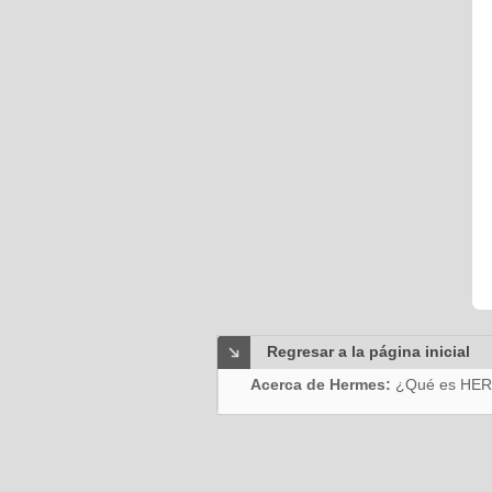
Regresar a la página inicial
Acerca de Hermes:
¿Qué es HE