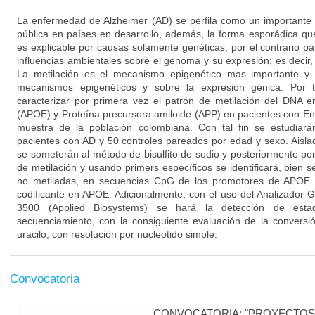
La enfermedad de Alzheimer (AD) se perfila como un importante 
pública en países en desarrollo, además, la forma esporádica q
es explicable por causas solamente genéticas, por el contrario p
influencias ambientales sobre el genoma y su expresión; es decir
La metilación es el mecanismo epigenético mas importante y e
mecanismos epigenéticos y sobre la expresión génica. Por t
caracterizar por primera vez el patrón de metilación del DNA e
(APOE) y Proteína precursora amiloide (APP) en pacientes con E
muestra de la población colombiana. Con tal fin se estudia
pacientes con AD y 50 controles pareados por edad y sexo. Aisl
se someterán al método de bisulfito de sodio y posteriormente p
de metilación y usando primers específicos se identificará, bien s
no metiladas, en secuencias CpG de los promotores de APOE 
codificante en APOE. Adicionalmente, con el uso del Analizador
3500 (Applied Biosystems) se hará la detección de esta
secuenciamiento, con la consiguiente evaluación de la conversi
uracilo, con resolución por nucleotido simple.
Convocatoria
CONVOCATORIA: "PROYECTOS 