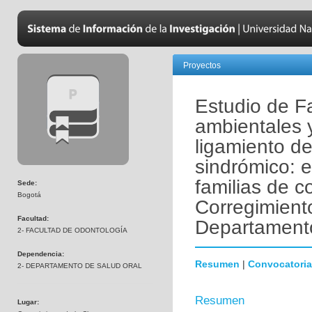
Proyectos
Estudio de Fa
ambientales 
ligamiento de
sindrómico: 
familias de 
Sede:
Bogotá
Corregimiento
Facultad:
Departament
2- FACULTAD DE ODONTOLOGÍA
Dependencia:
Resumen
|
Convocatoria
2- DEPARTAMENTO DE SALUD ORAL
Resumen
Lugar: