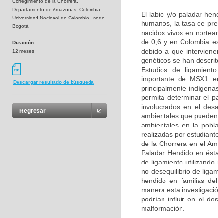
Corregimiento de la Chorrera,
Departamento de Amazonas, Colombia.
El labio y/o paladar he
Universidad Nacional de Colombia - sede
humanos, la tasa de pre
Bogotá
nacidos vivos en nortea
de 0,6 y en Colombia e
Duración:
debido a que interviene
12 meses
genéticos se han descri
Estudios de ligamient
importante de MSX1 en 
Descargar resultado de búsqueda
principalmente indígena
permita determinar el p
involucrados en el des
Regresar
ambientales que pueden a
ambientales en la pobl
realizadas por estudiant
de la Chorrera en el Am
Paladar Hendido en ésta
de ligamiento utilizand
no desequilibrio de lig
hendido en familias de
manera esta investigació
podrían influir en el de
malformación.