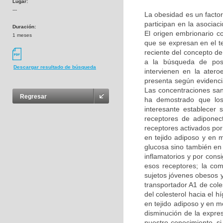
Lugar:
---
La obesidad es un facto
participan en la asocia
Duración:
El origen embrionario c
1 meses
que se expresan en el t
reciente del concepto de
a la búsqueda de posi
Descargar resultado de búsqueda
intervienen en la atero
presenta según evidencia
Las concentraciones sa
Regresar
ha demostrado que los
interesante establecer 
receptores de adiponect
receptores activados por
en tejido adiposo y en m
glucosa sino también en 
inflamatorios y por cons
esos receptores; la com
sujetos jóvenes obesos y
transportador A1 de cole
del colesterol hacia el 
en tejido adiposo y en 
disminución de la expre
nuestro conocimiento, s