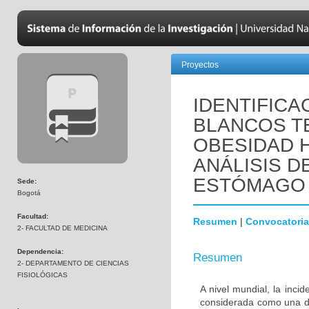
Proyectos
IDENTIFICA
BLANCOS T
OBESIDAD 
ANÁLISIS D
ESTÓMAGO 
Sede:
Bogotá
Facultad:
Resumen
|
Convocatoria
2- FACULTAD DE MEDICINA
Dependencia:
Resumen
2- DEPARTAMENTO DE CIENCIAS
FISIOLÓGICAS
A nivel mundial, la inci
considerada como una de