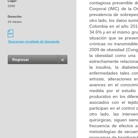
Lugar:
contagiosa prevenible 
2056
Corporal (IMC) de la O
prevalencia de sobrepes
Duración:
otro lado, los datos sum
24 meses
Colombia en el año 2010
34.6% y en el mismo grup
situación que se prese
Descargar resultado de búsqueda
crónicas no transmisib
2009 de obesidad (Congr
la obesidad como una pr
Regresar
estrechamente relaciona
la insulina, la diabet
enfermedades tales com
artrosis, alteraciones 
avances en el conocim
medida por el estudio 
producidos en los difer
asociados con el tejid
participan en el control
otro lado, las interv
quirúrgicas, siguen sien
frecuencia de efectos 
metodologías de secuen
programas de bioinformát