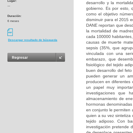
Lugar:
desarrollo y la mortali
---
gobierno. Es por esto, 
como el objetivo número
Duración:
disminuir para el 2015 e
6 meses
DANE reportan que desd
la mortalidad de madre
cada 100000 habitantes,
Descargar resultado de búsqueda
causas de muerte mater
sepsis (35%, que agrupa
vinculada con una seri
Regresar
embarazo, que desembo
fisiológico del tejido a
buen desarrollo del fet
pueden generar un amb
producen en diferentes 
un papel muy importan
investigaciones que 
almacenamiento de ener
hormonas denominadas a
en conjunto le permiten 
quien a su vez sintetiz
tejido adiposo. Con b
investigación pretende 
de desenlace presentes 