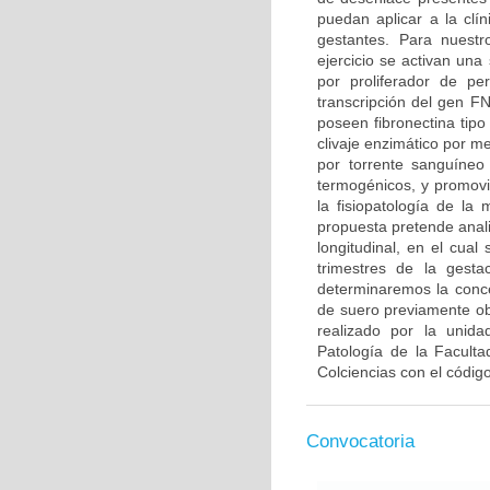
puedan aplicar a la clí
gestantes. Para nuestr
ejercicio se activan un
por proliferador de p
transcripción del gen 
poseen fibronectina tipo
clivaje enzimático por m
por torrente sanguíneo
termogénicos, y promovie
la fisiopatología de la
propuesta pretende anali
longitudinal, en el cua
trimestres de la gest
determinaremos la conce
de suero previamente ob
realizado por la unid
Patología de la Facult
Colciencias con el códi
Convocatoria