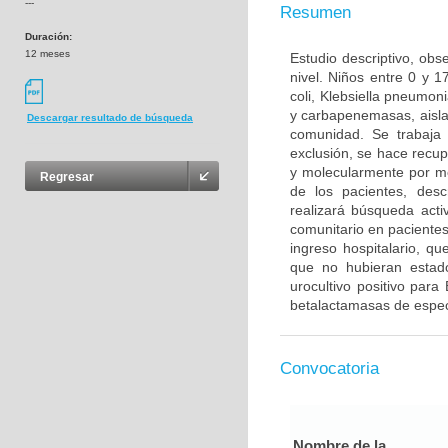
---
Resumen
Duración:
12 meses
Estudio descriptivo, obs
nivel. Niños entre 0 y 
coli, Klebsiella pneumo
y carbapenemasas, aislad
Descargar resultado de búsqueda
comunidad. Se trabaja 
exclusión, se hace recup
y molecularmente por me
Regresar
de los pacientes, desc
realizará búsqueda activ
comunitario en paciente
ingreso hospitalario, qu
que no hubieran estad
urocultivo positivo par
betalactamasas de espe
Convocatoria
Nombre de la