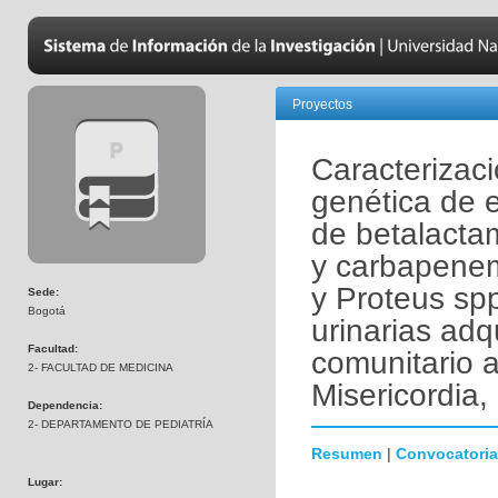
Proyectos
Caracterizaci
genética de 
de betalacta
y carbapenem
y Proteus spp
Sede:
Bogotá
urinarias adq
Facultad:
comunitario a
2- FACULTAD DE MEDICINA
Misericordia,
Dependencia:
2- DEPARTAMENTO DE PEDIATRÍA
Resumen
|
Convocatoria
Lugar: