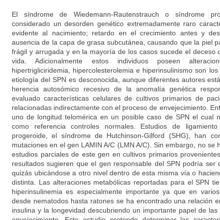
El síndrome de Wiedemann-Rautenstrauch o síndrome pro
considerado un desorden genético extremadamente raro caracte
evidente al nacimiento; retardo en el crecimiento antes y des
ausencia de la capa de grasa subcutánea, causando que la piel 
frágil y arrugada y en la mayoría de los casos sucede el deceso
vida. Adicionalmente estos individuos poseen alteraci
hipertrigliciridemia, hipercolesterolemia e hiperinsulinismo son
etiología del SPN es desconocida, aunque diferentes autores es
herencia autosómico recesivo de la anomalía genética respo
evaluado características celulares de cultivos primarios de p
relacionadas indirectamente con el proceso de envejecimiento. En
uno de longitud telomérica en un posible caso de SPN el cual 
como referencia controles normales. Estudios de ligamiento
progeroide, el síndrome de Hutchinson-Gilford (SHG), han con
mutaciones en el gen LAMIN A/C (LMN A/C). Sin embargo, no se h
estudios parciales de este gen en cultivos primarios provenient
resultados sugieren que el gen responsable del SPN podría ser 
quizás ubicándose a otro nivel dentro de esta misma vía o hacien
distinta. Las alteraciones metabólicas reportadas para el SPN ti
hiperinsulinemia es especialmente importante ya que en vari
desde nematodos hasta ratones se ha encontrado una relación en
insulina y la longevidad descubriendo un importante papel de las
envejecimiento. Este estudio pretende determinar las caracterí