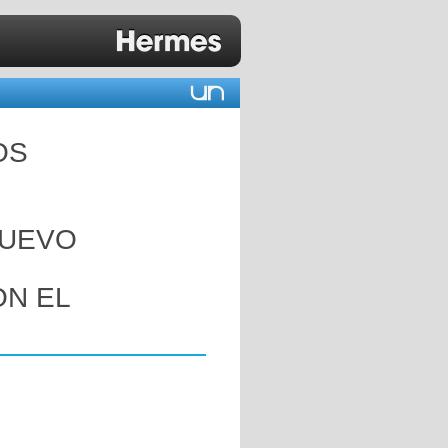
OS
NUEVO
N EL