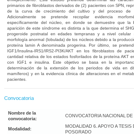
primarios de fibroblastos derivados de (2) pacientes con SPN, re
de la curva de crecimiento del cultivo y del proceso de se
Adicionalmente se pretende recopilar evidencia morfomét
específicamente del núcleo, en donde se demuestre que la b
aparición de este síndrome es distinta a la que determina el S
progeroide postnatal en edades tempranas y a nivel celular
morfología anormal (lobulada) de los núcleos debido a la producc
proteína lamin A denominada progerina. Por último, se pretend
IGF1/Insulina-IRS1/IRS2-PI3K/AKT en los fibroblastos de pa
cantidad relativa de los estados fosforilados de la proteína AKT 
con IGF1 e insulina. Este objetivo se basa en la importanc
determinación de la extensión de los periodos de vida en dif
mamíferos) y en la evidencia clínica de alteraciones en el metab
pacientes.
Convocatoria
Nombre de la
CONVOCATORIA NACIONAL DE 
convocatoria:
MODALIDAD 6. APOYO A TESI
Modalidad:
POSGRADO