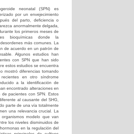
geroide neonatal (SPN) es
rizado por un envejecimiento
pués del parto, deficiencia o
parezca anormalmente delgada,
 durante los primeros meses de
ones bioquímicas donde la
 los desordenes más comunes. La
tán de acuerdo en un patrón de
nsable. Algunos estudios han
acientes con SPN que han sido
tre estos estudios se encuentra
no mostró diferencias tomando
 recientes en otro síndrome
ducido a la identificación de
an encontrado alteraciones en
es de pacientes con SPN. Estos
diferente al causante del SHG,
do parte de una vía totalmente
enen una relevancia crucial. La
os organismos modelo que van
tre los niveles disminuidos de
 hormonas en la regulación del
sticas principales de cultivos