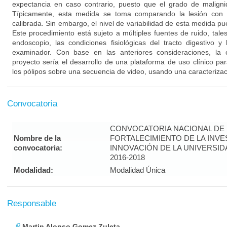
expectancia en caso contrario, puesto que el grado de malign
Típicamente, esta medida se toma comparando la lesión con 
calibrada. Sin embargo, el nivel de variabilidad de esta medida p
Este procedimiento está sujeto a múltiples fuentes de ruido, tales
endoscopio, las condiciones fisiológicas del tracto digestivo 
examinador. Con base en las anteriores consideraciones, la c
proyecto sería el desarrollo de una plataforma de uso clínico pa
los pólipos sobre una secuencia de video, usando una caracteriza
Convocatoria
CONVOCATORIA NACIONAL DE
Nombre de la
FORTALECIMIENTO DE LA INVE
convocatoria:
INNOVACIÓN DE LA UNIVERSI
2016-2018
Modalidad:
Modalidad Única
Responsable
Martin Alonso Gomez Zuleta