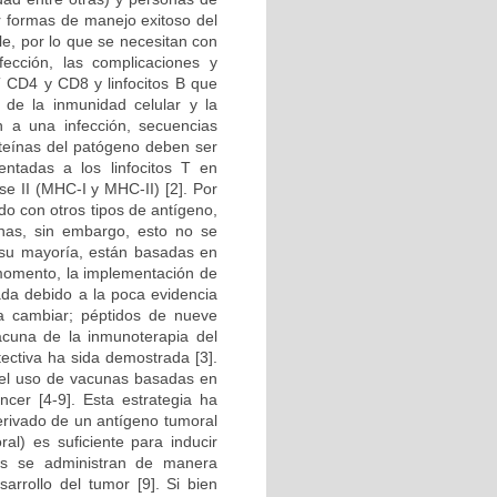
r formas de manejo exitoso del
le, por lo que se necesitan con
ección, las complicaciones y
T CD4 y CD8 y linfocitos B que
de la inmunidad celular y la
n a una infección, secuencias
oteínas del patógeno deben ser
ntadas a los linfocitos T en
se II (MHC-I y MHC-II) [2]. Por
do con otros tipos de antígeno,
unas, sin embargo, esto no se
 su mayoría, están basadas en
 momento, la implementación de
ada debido a la poca evidencia
e a cambiar; péptidos de nueve
cuna de la inmunoterapia del
tectiva ha sida demostrada [3].
del uso de vacunas basadas en
ncer [4-9]. Esta estrategia ha
erivado de un antígeno tumoral
l) es suficiente para inducir
as se administran de manera
arrollo del tumor [9]. Si bien