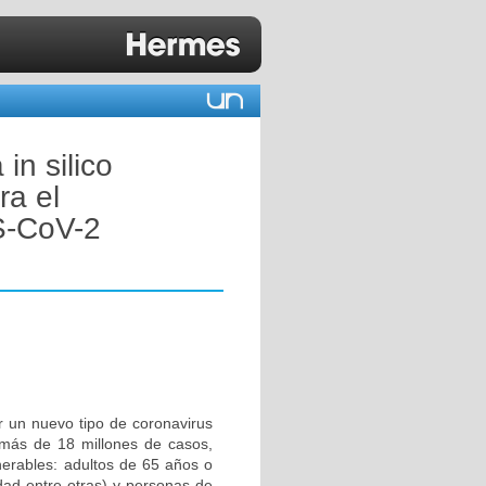
in silico
ra el
S-CoV-2
 un nuevo tipo de coronavirus
ás de 18 millones de casos,
erables: adultos de 65 años o
dad entre otras) y personas de