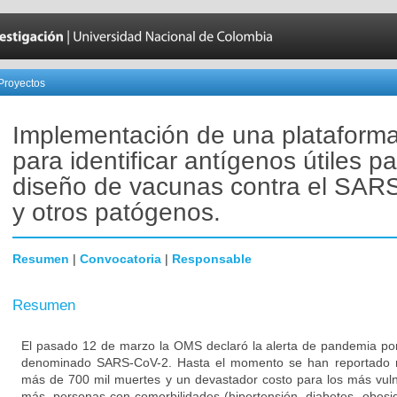
Proyectos
Implementación de una plataforma 
para identificar antígenos útiles pa
diseño de vacunas contra el SAR
y otros patógenos.
Resumen
|
Convocatoria
|
Responsable
Resumen
El pasado 12 de marzo la OMS declaró la alerta de pandemia por
denominado SARS-CoV-2. Hasta el momento se han reportado m
más de 700 mil muertes y un devastador costo para los más vuln
más, personas con comorbilidades (hipertensión, diabetes, obesi