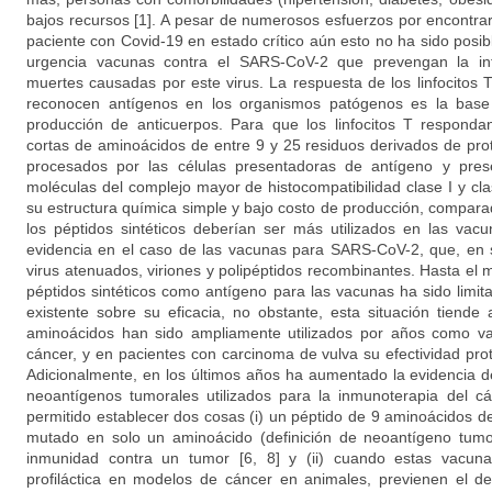
bajos recursos [1]. A pesar de numerosos esfuerzos por encontra
paciente con Covid-19 en estado crítico aún esto no ha sido posib
urgencia vacunas contra el SARS-CoV-2 que prevengan la inf
muertes causadas por este virus. La respuesta de los linfocitos 
reconocen antígenos en los organismos patógenos es la base 
producción de anticuerpos. Para que los linfocitos T responda
cortas de aminoácidos de entre 9 y 25 residuos derivados de pr
procesados por las células presentadoras de antígeno y prese
moléculas del complejo mayor de histocompatibilidad clase I y cla
su estructura química simple y bajo costo de producción, compara
los péptidos sintéticos deberían ser más utilizados en las vac
evidencia en el caso de las vacunas para SARS-CoV-2, que, en
virus atenuados, viriones y polipéptidos recombinantes. Hasta el
péptidos sintéticos como antígeno para las vacunas ha sido limit
existente sobre su eficacia, no obstante, esta situación tiend
aminoácidos han sido ampliamente utilizados por años como va
cáncer, y en pacientes con carcinoma de vulva su efectividad pro
Adicionalmente, en los últimos años ha aumentado la evidencia 
neoantígenos tumorales utilizados para la inmunoterapia del cá
permitido establecer dos cosas (i) un péptido de 9 aminoácidos d
mutado en solo un aminoácido (definición de neoantígeno tumora
inmunidad contra un tumor [6, 8] y (ii) cuando estas vacun
profiláctica en modelos de cáncer en animales, previenen el des