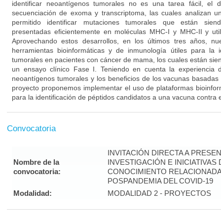
identificar neoantígenos tumorales no es una tarea fácil, el 
secuenciación de exoma y transcriptoma, las cuales analizan u
permitido identificar mutaciones tumorales que están sien
presentadas eficientemente en moléculas MHC-I y MHC-II y util
Aprovechando estos desarrollos, en los últimos tres años, n
herramientas bioinformáticas y de inmunología útiles para la i
tumorales en pacientes con cáncer de mama, los cuales están si
un ensayo clínico Fase I. Teniendo en cuenta la experiencia 
neoantígenos tumorales y los beneficios de los vacunas basadas e
proyecto proponemos implementar el uso de plataformas bioinfo
para la identificación de péptidos candidatos a una vacuna contra
Convocatoria
INVITACIÓN DIRECTA A PRES
Nombre de la
INVESTIGACIÓN E INICIATIVAS
convocatoria:
CONOCIMIENTO RELACIONADA
POSPANDEMIA DEL COVID-19
Modalidad:
MODALIDAD 2 - PROYECTOS