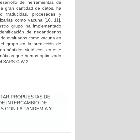
desarrollo de herramientas de
na gran cantidad de datos, ha
do traducidas, procesadas y
izarlas como vacuna [10, 11].
uestro grupo ha implementado
dentificación de neoantígenos
endo evaluados como vacuna en
del grupo en la predicción de
n péptidos sintéticos, en este
rmáticas que hemos optimizado
 el SARS-CoV-2.
ENTAR PROPUESTAS DE
 DE INTERCAMBIO DE
S CON LA PANDEMIA Y