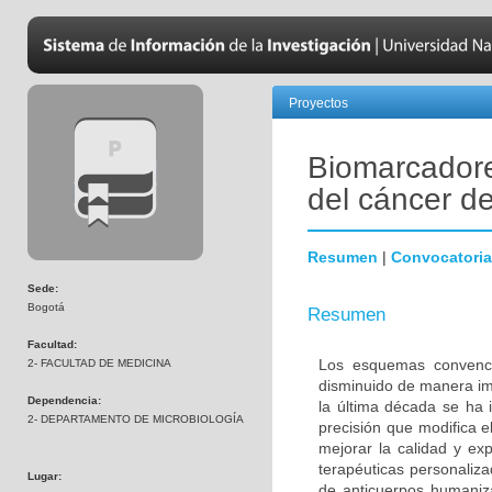
Proyectos
Biomarcadore
del cáncer 
Resumen
|
Convocatoria
Sede:
Bogotá
Resumen
Facultad:
Los esquemas convenci
2- FACULTAD DE MEDICINA
disminuido de manera im
Dependencia:
la última década se ha 
2- DEPARTAMENTO DE MICROBIOLOGÍA
precisión que modifica e
mejorar la calidad y ex
terapéuticas personalizad
Lugar:
de anticuerpos humaniza