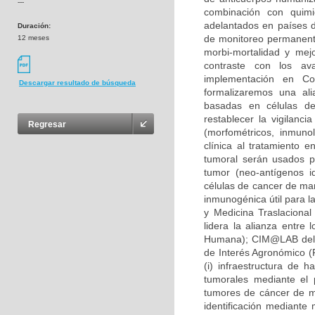
---
combinación con quimio
adelantados en países d
Duración:
de monitoreo permanente
12 meses
morbi-mortalidad y mej
contraste con los av
implementación en Co
Descargar resultado de búsqueda
formalizaremos una ali
basadas en células den
restablecer la vigilanci
Regresar
(morfométricos, inmunol
clínica al tratamiento
tumoral serán usados pa
tumor (neo-antígenos i
células de cancer de mam
inmunogénica útil para l
y Medicina Traslacional
lidera la alianza entre 
Humana); CIM@LAB del i
de Interés Agronómico (F
(i) infraestructura de 
tumorales mediante el 
tumores de cáncer de ma
identificación mediante 