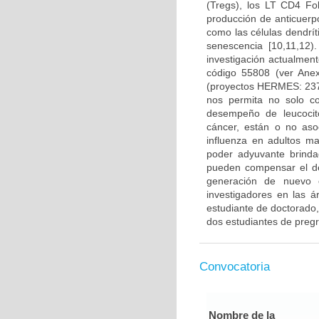
(Tregs), los LT CD4 Fo
producción de anticuerp
como las células dendrí
senescencia [10,11,12
investigación actualmen
código 55808 (ver Ane
(proyectos HERMES: 237
nos permita no solo co
desempeño de leucocito
cáncer, están o no aso
influenza en adultos m
poder adyuvante brinda
pueden compensar el d
generación de nuevo c
investigadores en las á
estudiante de doctorado,
dos estudiantes de preg
Convocatoria
Nombre de la