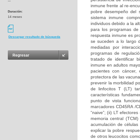
---
inmune frente al re-encu
pobre desempeño del 
Duración:
14 meses
sistema inmune compro
individuos debido a la a
para los programas de 
respuesta inmune es pro
Descargar resultado de búsqueda
se suceden a lo largo d
mediadas por interacc
programas de regulació
Regresar
tratado de identificar
inmune en adultos mayo
pacientes con cáncer, 
protectora de las vacun
prevenir la morbilidad p
de linfocitos T (LT) 
características fundam
punto de vista funciona
marcadores CD45RA /CD4
“naive”; (ii) LT efectore
memoria central (TCM) 
acumulación de células
explicar la pobre respu
de otros leucocitos co