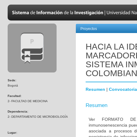
Proyectos
HACIA LA I
MARCADORE
SISTEMA IN
COLOMBIA
Sede:
Bogotá
Resumen
|
Convocatoria
Facultad:
2- FACULTAD DE MEDICINA
Resumen
Dependencia:
2- DEPARTAMENTO DE MICROBIOLOGÍA
Ver FORMATO DE
inmunosenescencia pued
asociada a procesos de
Lugar:
persistencia de infeccio