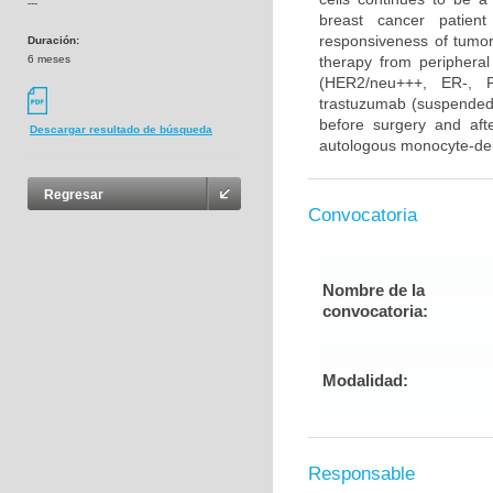
---
breast cancer patient
responsiveness of tumor 
Duración:
6 meses
therapy from periphera
(HER2/neu+++, ER-, PR
trastuzumab (suspended 
before surgery and afte
Descargar resultado de búsqueda
autologous monocyte-deri
Regresar
Convocatoria
Nombre de la
convocatoria:
Modalidad:
Responsable