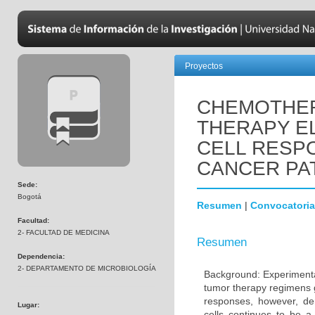
Proyectos
CHEMOTHER
THERAPY EL
CELL RESPO
CANCER PA
Sede:
Bogotá
Resumen
|
Convocatoria
Facultad:
2- FACULTAD DE MEDICINA
Resumen
Dependencia:
2- DEPARTAMENTO DE MICROBIOLOGÍA
Background: Experimental
tumor therapy regimens g
responses, however, de
Lugar:
cells continues to be 