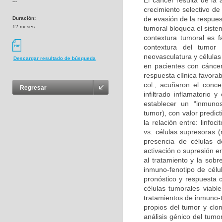
El cáncer resulta de la
---
crecimiento selectivo de
de evasión de la respues
Duración:
12 meses
tumoral bloquea el sist
contextura tumoral es f
contextura del tumor 
neovasculatura y células
Descargar resultado de búsqueda
en pacientes con cáncer
respuesta clínica favora
col., acuñaron el conce
Regresar
infiltrado inflamatorio
establecer un “inmunosc
tumor), con valor predic
la relación entre: linf
vs. células supresoras (
presencia de células 
activación o supresión e
al tratamiento y la sobre
inmuno-fenotipo de célul
pronóstico y respuesta c
células tumorales viabl
tratamientos de inmuno-t
propios del tumor y clon
análisis génico del tumo