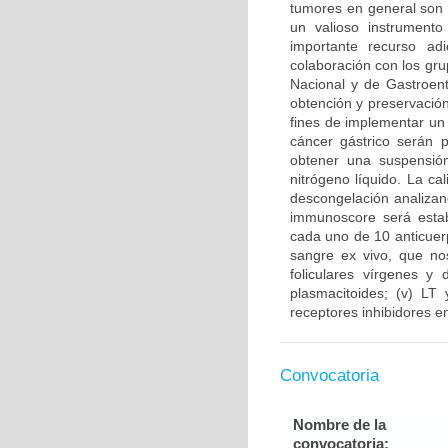
tumores en general son 
un valioso instrument
importante recurso ad
colaboración con los gru
Nacional y de Gastroent
obtención y preservación
fines de implementar un
cáncer gástrico serán 
obtener una suspensión
nitrógeno líquido. La ca
descongelación analizand
immunoscore será estab
cada uno de 10 anticuer
sangre ex vivo, que nos
foliculares vírgenes y 
plasmacitoides; (v) LT
receptores inhibidores en
Convocatoria
Nombre de la
convocatoria: