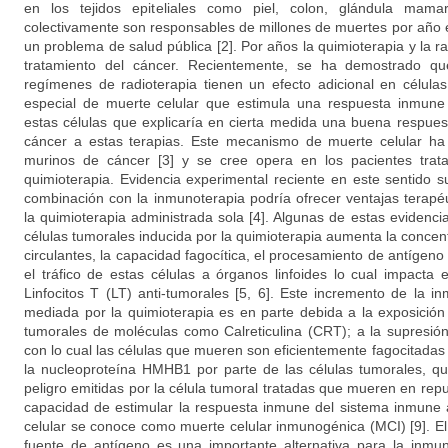
en los tejidos epiteliales como piel, colon, glándula mama
colectivamente son responsables de millones de muertes por año 
un problema de salud pública [2]. Por años la quimioterapia y la ra
tratamiento del cáncer. Recientemente, se ha demostrado qu
regímenes de radioterapia tienen un efecto adicional en célula
especial de muerte celular que estimula una respuesta inmune
estas células que explicaría en cierta medida una buena respuest
cáncer a estas terapias. Este mecanismo de muerte celular ha
murinos de cáncer [3] y se cree opera en los pacientes tra
quimioterapia. Evidencia experimental reciente en este sentido s
combinación con la inmunoterapia podría ofrecer ventajas terap
la quimioterapia administrada sola [4]. Algunas de estas evidenc
células tumorales inducida por la quimioterapia aumenta la conce
circulantes, la capacidad fagocítica, el procesamiento de antígeno 
el tráfico de estas células a órganos linfoides lo cual impacta 
Linfocitos T (LT) anti-tumorales [5, 6]. Este incremento de la 
mediada por la quimioterapia es en parte debida a la exposición 
tumorales de moléculas como Calreticulina (CRT); a la supresión
con lo cual las células que mueren son eficientemente fagocitadas [
la nucleoproteína HMHB1 por parte de las células tumorales, q
peligro emitidas por la célula tumoral tratadas que mueren en repu
capacidad de estimular la respuesta inmune del sistema inmune 
celular se conoce como muerte celular inmunogénica (MCI) [9]. E
fuente de antígeno es una importante alternativa para la inmun