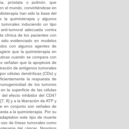
ria, próstata o pulmón, que
en el mundo, convirtiéndose en
dioterapia han sido la base del
e la quimioterapia y algunos
s tumorales induciendo un tipo
 anti-tumoral adecuada contra
a clínica de los pacientes con
 sido evidenciado en modelos
tados con algunos agentes de
ugiere que la quimioterapia en
éuticas cuando se compara con
ias señalan que la apoptosis de
ntración de antígenos tumorales
por células dendríticas (CDs) y
eficientemente la respuesta de
inmunogenicidad de los tumores
en la superficie de las células
 del efecto inhibidor del CD47
7, 8] y a la liberación de ATP y
ue en conjunto son señales de
esta a la quimioterapia. Por su
adaptativo este tipo de muerte
l uso de líneas tumorales como
oterapia del cáncer. Nosotros