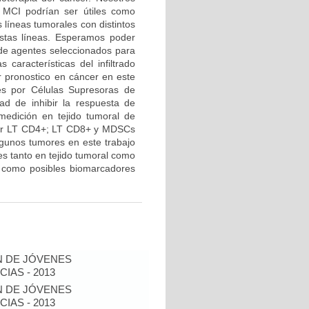
r MCI podrían ser útiles como
 líneas tumorales con distintos
stas líneas. Esperamos poder
 de agentes seleccionados para
 características del infiltrado
r pronostico en cáncer en este
res por Células Supresoras de
ad de inhibir la respuesta de
medición en tejido tumoral de
 por LT CD4+; LT CD8+ y MDSCs
lgunos tumores en este trabajo
 tanto en tejido tumoral como
r como posibles biomarcadores
N DE JÓVENES
IAS - 2013
N DE JÓVENES
IAS - 2013