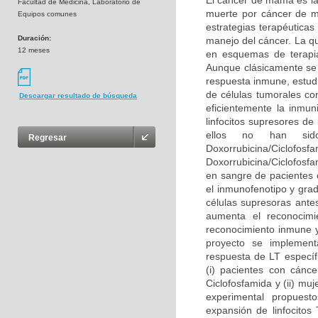
El cáncer de mama es la
Facultad de Medicina, Laboratorio de
muerte por cáncer de mu
Equipos comunes
estrategias terapéutica
Duración:
manejo del cáncer. La qu
12 meses
en esquemas de terapi
Aunque clásicamente se 
respuesta inmune, estudi
de células tumorales co
Descargar resultado de búsqueda
eficientemente la inmun
linfocitos supresores de
ellos no han sid
Regresar
Doxorrubicina/Ciclofo
Doxorrubicina/Ciclofosfa
en sangre de pacientes 
el inmunofenotipo y grad
células supresoras antes
aumenta el reconocimi
reconocimiento inmune y
proyecto se implementa
respuesta de LT específ
(i) pacientes con cánc
Ciclofosfamida y (ii) mu
experimental propuest
expansión de linfocitos