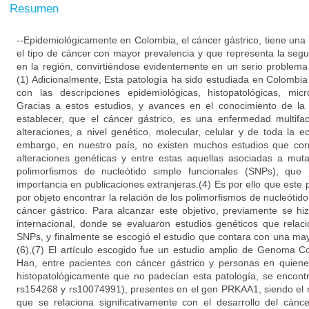
Resumen
--Epidemiológicamente en Colombia, el cáncer gástrico, tiene una
el tipo de cáncer con mayor prevalencia y que representa la se
en la región, convirtiéndose evidentemente en un serio problema 
(1) Adicionalmente, Esta patología ha sido estudiada en Colombia
con las descripciones epidemiológicas, histopatológicas, micr
Gracias a estos estudios, y avances en el conocimiento de la
establecer, que el cáncer gástrico, es una enfermedad multifac
alteraciones, a nivel genético, molecular, celular y de toda la 
embargo, en nuestro país, no existen muchos estudios que corr
alteraciones genéticas y entre estas aquellas asociadas a mut
polimorfismos de nucleótido simple funcionales (SNPs), que
importancia en publicaciones extranjeras.(4) Es por ello que este p
por objeto encontrar la relación de los polimorfismos de nucleótido
cáncer gástrico. Para alcanzar este objetivo, previamente se hiz
internacional, donde se evaluaron estudios genéticos que relac
SNPs, y finalmente se escogió el estudio que contara con una mayor
(6),(7) El artículo escogido fue un estudio amplio de Genoma 
Han, entre pacientes con cáncer gástrico y personas en quien
histopatológicamente que no padecían esta patología, se encont
rs154268 y rs10074991), presentes en el gen PRKAA1, siendo el 
que se relaciona significativamente con el desarrollo del cánc