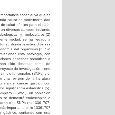
 importancia especial ya que es
gunda causa de morbimortalidad
de salud pública para el país.
 en diversos campos, iniciando
obiológicas y moleculares.(2)
 enfermedad, se ha llegado a
torial, donde existen diversas
economía del organismo.(3) Sin
elacionen esta patología, con
aciones genéticas somáticas o
 han sido descritas como de
royecto de investigación, tiene
 simple funcionales (SNPs) y el
o una revisión de la literatura
ionaran el cáncer gástrico con
 significancia estadística.(5),
Completo (GWAS), en población
es se demostró endoscópica e
raron tres SNPs (rs 13361707,
más importante el rs 13361707
er gástrico, contando con una