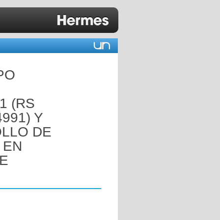
PO
1 (RS
991) Y
OLLO DE
 EN
E