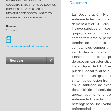
UNIVERSIDAD NACIONAL DE
Resumen
COLOMBIA. LABORATORIO DE EQUIPOS
COMUNES DE LA FACULTAD DE
MEDICINA SEDE BOGOTA, INSTITUTO
La Degeneración Fron
DE GENÉTICA EN SEDE BOGOTÀ.
enfermedades neurodeg
demencia y el 10 – 20% 
Duración:
incluye subtipos clínic
12 meses
grupo, con síntomas 
comportamiento y perso
termina en demencia. L
Descargar resultado de búsqueda
con cambios comportame
se dividen en los sub
Finalmente, en el subt
Regresar
de asocian característi
los subtipos de FTLD s
pueden desarrollarse d
comprende un grupo de
síntomas de lesión fron
en la habilidad de exp
desinhibición, obsesivid
aproximadamente entr
enfermedad afecta pri
heterogéneos, incluyend
enfermedad moto neurona