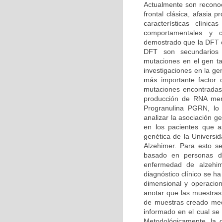
Actualmente son reconoc
frontal clásica, afasia
características clíni
comportamentales y co
demostrado que la DFT o
DFT son secundarios
mutaciones en el gen t
investigaciones en la g
más importante factor
mutaciones encontradas
producción de RNA mens
Progranulina PGRN, lo 
analizar la asociación 
en los pacientes que as
genética de la Univers
Alzehimer. Para esto se
basado en personas dia
enfermedad de alzehi
diagnóstico clínico se h
dimensional y operacion
anotar que las muestras
de muestras creado medi
informado en el cual se 
Metodológicamente, la d