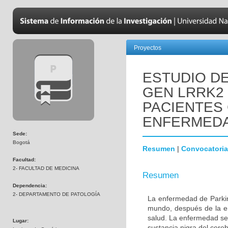
Proyectos
ESTUDIO DE
GEN LRRK2
PACIENTES
ENFERMEDA
Sede:
Bogotá
Resumen
|
Convocatoria
Facultad:
2- FACULTAD DE MEDICINA
Resumen
Dependencia:
2- DEPARTAMENTO DE PATOLOGÍA
La enfermedad de Parki
mundo, después de la e
salud. La enfermedad se
Lugar:
sustancia nigra del cere