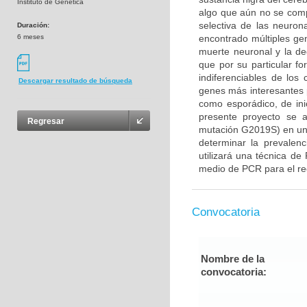
Instituto de Genética
algo que aún no se com
selectiva de las neuron
Duración:
6 meses
encontrado múltiples gen
muerte neuronal y la d
que por su particular f
indiferenciables de lo
Descargar resultado de búsqueda
genes más interesantes 
como esporádico, de ini
presente proyecto se 
Regresar
mutación G2019S) en un
determinar la prevalenc
utilizará una técnica de
medio de PCR para el rec
Convocatoria
Nombre de la
convocatoria: