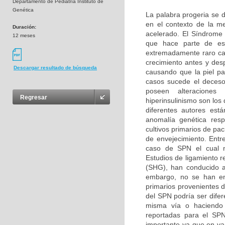
Departamento de Pediatría Instituto de
Genética
La palabra progeria se d
en el contexto de la m
Duración:
acelerado. El Síndrome
12 meses
que hace parte de es
extremadamente raro car
crecimiento antes y des
Descargar resultado de búsqueda
causando que la piel pa
casos sucede el deceso
poseen alteraciones b
Regresar
hiperinsulinismo son lo
diferentes autores es
anomalía genética resp
cultivos primarios de pa
de envejecimiento. Entr
caso de SPN el cual n
Estudios de ligamiento r
(SHG), han conducido a
embargo, no se han enc
primarios provenientes 
del SPN podría ser difer
misma vía o haciendo p
reportadas para el SPN
importante ya que en v