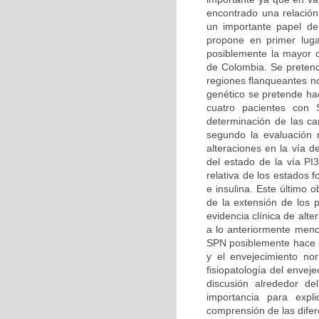
encontrado una relación
un importante papel de
propone en primer luga
posiblemente la mayor ca
de Colombia. Se pretend
regiones flanqueantes n
genético se pretende hac
cuatro pacientes con 
determinación de las car
segundo la evaluación m
alteraciones en la vía d
del estado de la vía PI
relativa de los estados 
e insulina. Este último 
de la extensión de los 
evidencia clínica de alt
a lo anteriormente menc
SPN posiblemente hace pa
y el envejecimiento no
fisiopatología del enve
discusión alrededor d
importancia para expl
comprensión de las difer