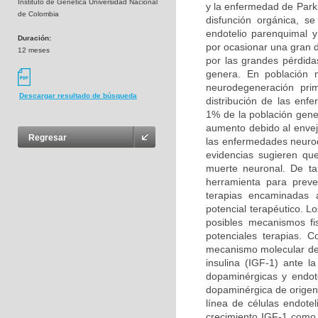
Instituto de Genética Universidad Nacional
y la enfermedad de Park
de Colombia
disfunción orgánica, s
endotelio parenquimal 
Duración:
por ocasionar una gran 
12 meses
por las grandes pérdida
genera. En población 
neurodegeneración prim
Descargar resultado de búsqueda
distribución de las en
1% de la población gene
aumento debido al enveje
Regresar
las enfermedades neurod
evidencias sugieren qu
muerte neuronal. De ta
herramienta para preven
terapias encaminadas a
potencial terapéutico. L
posibles mecanismos fi
potenciales terapias. 
mecanismo molecular del 
insulina (IGF-1) ante 
dopaminérgicas y endote
dopaminérgica de origen 
línea de células endotel
crecimiento IGF-1 como a