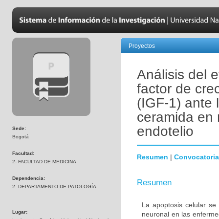
Proyectos
Análisis del 
factor de crec
(IGF-1) ante 
ceramida en 
endotelio
Sede:
Bogotá
Facultad:
Resumen
|
Convocatoria
2- FACULTAD DE MEDICINA
Dependencia:
Resumen
2- DEPARTAMENTO DE PATOLOGÍA
La apoptosis celular se
Lugar:
neuronal en las enferm