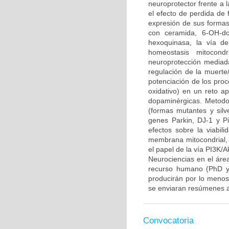
neuroprotector frente a
el efecto de perdida de 
expresión de sus formas 
con ceramida, 6-OH-do
hexoquinasa, la vía d
homeostasis mitocond
neuroprotección mediada
regulación de la muerte/
potenciación de los proce
oxidativo) en un reto 
dopaminérgicas. Metodo
(formas mutantes y sil
genes Parkin, DJ-1 y P
efectos sobre la viabili
membrana mitocondrial, l
el papel de la vía PI3K/A
Neurociencias en el áre
recurso humano (PhD y/
producirán por lo menos 
se enviaran resúmenes a
Convocatoria