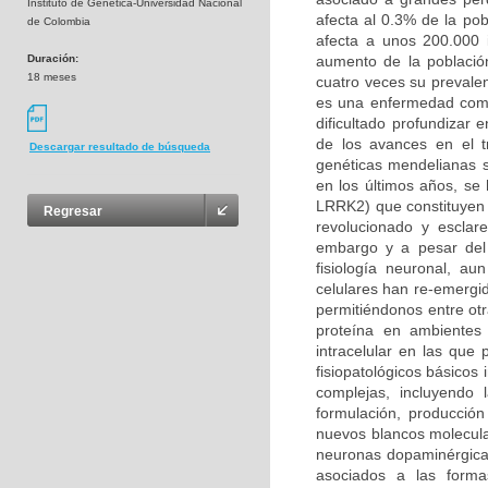
Instituto de Genética-Universidad Nacional
afecta al 0.3% de la po
de Colombia
afecta a unos 200.000 
Duración:
aumento de la població
18 meses
cuatro veces su prevalen
es una enfermedad compl
dificultado profundizar
de los avances en el t
Descargar resultado de búsqueda
genéticas mendelianas s
en los últimos años, se
LRRK2) que constituyen 
Regresar
revolucionado y esclar
embargo y a pesar del 
fisiología neuronal, a
celulares han re-emergi
permitiéndonos entre otr
proteína en ambientes 
intracelular en las qu
fisiopatológicos básicos
complejas, incluyendo
formulación, producción
nuevos blancos molecula
neuronas dopaminérgicas
asociados a las forma