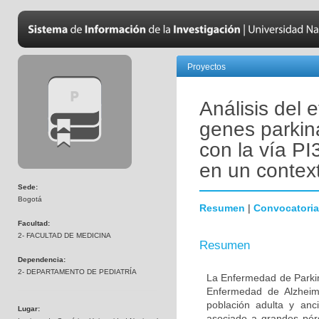
Proyectos
Análisis del 
genes parkin
con la vía PI
en un contex
Sede:
Bogotá
Resumen
|
Convocatoria
Facultad:
2- FACULTAD DE MEDICINA
Resumen
Dependencia:
2- DEPARTAMENTO DE PEDIATRÍA
La Enfermedad de Parki
Enfermedad de Alzheime
población adulta y anc
Lugar:
asociado a grandes pér