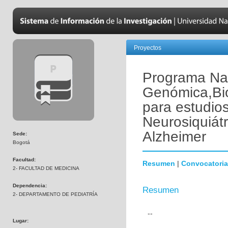
Proyectos
Programa Nac
Genómica,Bio
para estudio
Neurosiquiát
Alzheimer
Sede:
Bogotá
Facultad:
Resumen
|
Convocatoria
2- FACULTAD DE MEDICINA
Dependencia:
Resumen
2- DEPARTAMENTO DE PEDIATRÍA
--
Lugar: