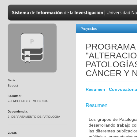
Proyectos
PROGRAMA 
"ALTERACI
PATOLOGÍA
CÁNCER Y 
Sede:
Bogotá
Resumen
|
Convocatoria
Facultad:
2- FACULTAD DE MEDICINA
Resumen
Dependencia:
2- DEPARTAMENTO DE PATOLOGÍA
Los grupos de Patología
desarrollando trabajo c
las diferentes publicaci
Lugar:
múltiples presentacion