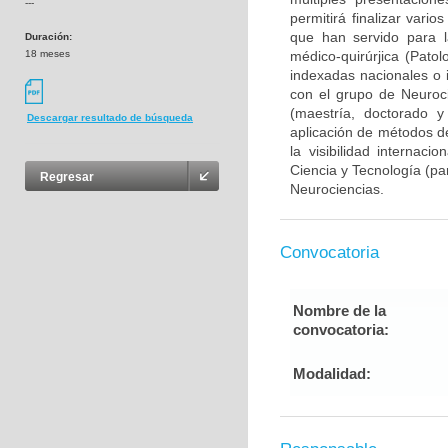
---
permitirá finalizar var
que han servido para l
Duración:
18 meses
médico-quirúrjica (Pato
indexadas nacionales o i
con el grupo de Neuroc
(maestría, doctorado y
Descargar resultado de búsqueda
aplicación de métodos de
la visibilidad internaci
Ciencia y Tecnología (pa
Regresar
Neurociencias.
Convocatoria
Nombre de la
convocatoria:
Modalidad: