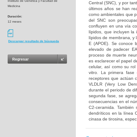
Instituto de Genetica y Facultad de
Central (SNC), y por tan
Medicina
últimos años se han rea
como ambientales que pue
Duración:
del SNC son preocupaci
12 meses
confluyen en una vía c
lípidos, que incluyen l
lípidos de membrana, y l
Descargar resultado de búsqueda
E (APOE). Se conoce b
elevado de padecer EA,
proceso de muerte neuro
Regresar
es esclarecer el papel 
celular, así como su ro
vitro. La primera fase
receptores que actúan 
VLDLR (Very Low Densi
durante el periodo de di
segunda fase, se agreg
consecuencias en el núm
C2-ceramida. También s
dendríticos en la línea
cinasa de tirosina, espe