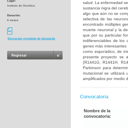
Lugar:
salud. La enfermedad se
Instituto de Genética
sustancia nigra del cere
algo que aún no se com
Duración:
selectiva de las neuron
6 meses
encontrado múltiples gen
muerte neuronal y la d
que por su particular f
Descargar resultado de búsqueda
indiferenciables de lo
genes más interesantes 
como esporádico, de ini
Regresar
presente proyecto se 
(R1441G, R1441H, R14
Parkinson para determin
mutacional se utilizará
amplificados por medio d
Convocatoria
Nombre de la
convocatoria: