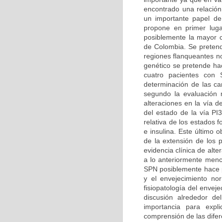
encontrado una relación
un importante papel de
propone en primer luga
posiblemente la mayor ca
de Colombia. Se pretend
regiones flanqueantes n
genético se pretende hac
cuatro pacientes con 
determinación de las car
segundo la evaluación m
alteraciones en la vía d
del estado de la vía PI
relativa de los estados 
e insulina. Este último 
de la extensión de los 
evidencia clínica de alt
a lo anteriormente menc
SPN posiblemente hace pa
y el envejecimiento no
fisiopatología del enve
discusión alrededor d
importancia para expl
comprensión de las difer