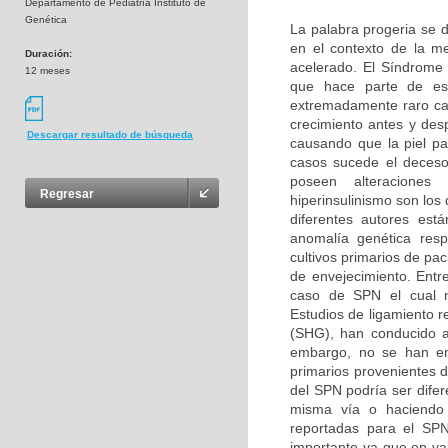
Departamento de Pediatría Instituto de
Genética
La palabra progeria se d
en el contexto de la m
Duración:
acelerado. El Síndrome
12 meses
que hace parte de es
extremadamente raro car
crecimiento antes y des
Descargar resultado de búsqueda
causando que la piel pa
casos sucede el deceso
poseen alteraciones b
Regresar
hiperinsulinismo son lo
diferentes autores es
anomalía genética resp
cultivos primarios de pa
de envejecimiento. Entr
caso de SPN el cual n
Estudios de ligamiento r
(SHG), han conducido a
embargo, no se han enc
primarios provenientes 
del SPN podría ser difer
misma vía o haciendo p
reportadas para el SPN
importante ya que en v