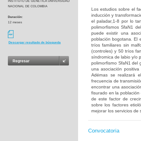
INSTITUTO DE GENETICA UNIVERSIDAD
NACIONAL DE COLOMBIA
Los estudios sobre el fa
inducción y transformaci
Duración:
el paladar,1-8 por lo ta
12 meses
polimorfismos SfaN1 de
puede existir una asoc
población bogotana. El 
Descargar resultado de búsqueda
tríos familiares sin ma
(controles) y 50 tríos f
síndromica de labio y/o p
Regresar
polimorfismo SfaN1 del g
una asociación positiva
Adémas se realizará el
frecuencia de transmisió
encontrar una asociación
fisurado en la població
de este factor de crec
sobre los factores etio
mejorar los servicios de 
Convocatoria