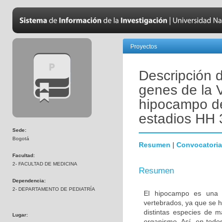
Proyectos
Descripción 
genes de la V
hipocampo de 
estadios HH 
Sede:
Bogotá
Resumen
|
Convocatoria
Facultad:
2- FACULTAD DE MEDICINA
Resumen
Dependencia:
2- DEPARTAMENTO DE PEDIATRÍA
El hipocampo es una es
vertebrados, ya que se h
distintas especies de m
Lugar:
organismo. Así, en todo