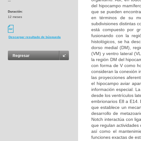
---
del hipocampo mamífero
que se pueden encontrar
Duración:
12 meses
en términos de su mor
subdivisiones distintas 
está compuesto por g
fusionando con la regi
Descargar resultado de búsqueda
histológicos, se ha desc
dorso medial (DM), regió
(VM) y ventro lateral (V
Regresar
la región DM del hipoca
con forma de V como ho
consideran la conexión i
las proyecciones aferen
el hipocampo aviar apa
información especial. L
desde los ventrículos la
embrionarios E8 a E14. D
que establece un mecani
desarrollo de metazoari
Notch interactúa con li
que regulan actividades c
así como el mantenimie
funciones exactas de est