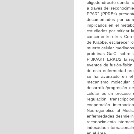
oligodendrocito donde n
a través del reconocimi
PPAR” (PPREs) presente
documentados por cump
implicados en el metabo
estudiados por mitigar l
cáncer entre otros. Con
de Krabbe, esclarecer l
muerte celular mediados 
proteínas GalC, sobre l
PI3K/AKT, ERK1/2, la reg
eventos de fusión-fisión
de esta enfermedad prob
se ha avanzado en el 
mecanismo molecular q
desarrollo/progresión 
celular es un proceso 
regulación transcripc
cooperación internacio
Neurogenetics at Medic
enfermedades desmielini
reconocimiento internaci
indexadas internacional
en el área.