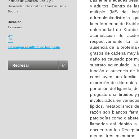
Las enfermedades desmie
Instituto de Genetica, Lab 1 y 2,
y adultos. Dentro de la
Universidad Nacional de Colombia, Sede
múltiple (MS del inglé
Bogota
adrenoleukodistrofia li
Duración:
la enfermedad de Krabbe 
12 meses
enfermedad de Krabbe s
acumulación de ácidos
respectivamente. En la
ausencia de la proteína 
Descargar resultado de búsqueda
grasos de cadena muy la
daño es causado por mu
sustrato acumulado, la 
Regresar
función o ausencia de 
constituyen una familia
expresión de diferentes
por unión del ligando; d
progesterona, tiroideo y
involucrados en variados
lípidos, metabolismos de
razón son blancos farma
patologías como diabetes
llamados así debido a 
encuentran los Receptor
menos tres miembros: 