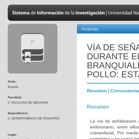
Proyectos
VÍA DE SEÑ
DURANTE E
BRANQUIAL
POLLO: EST
Sede:
Bogotá
Resumen
|
Convocatoria
Facultad:
2- FACULTAD DE MEDICINA
Resumen
Dependencia:
2- DEPARTAMENTO DE PEDIATRÍA
La vía de señalizacion 
embrionario, entre ello
craneofacial. Por medio
Lugar:
completos y en cortes hi