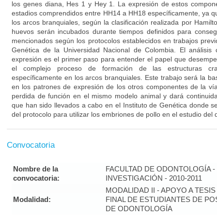
los genes diana, Hes 1 y Hey 1. La expresión de estos compone
estadios comprendidos entre HH14 a HH18 específicamente, ya qu
los arcos branquiales, según la clasificación realizada por Hami
huevos serán incubados durante tiempos definidos para conseg
mencionados según los protocolos establecidos en trabajos previo
Genética de la Universidad Nacional de Colombia. El análisis c
expresión es el primer paso para entender el papel que desempe
el complejo proceso de formación de las estructuras cran
específicamente en los arcos branquiales. Este trabajo será la ba
en los patrones de expresión de los otros componentes de la ví
perdida de función en el mismo modelo animal y dará continuida
que han sido llevados a cabo en el Instituto de Genética donde s
del protocolo para utilizar los embriones de pollo en el estudio del 
Convocatoria
Nombre de la
FACULTAD DE ODONTOLOGÍA - 
convocatoria:
INVESTIGACIÓN - 2010-2011
MODALIDAD II - APOYO A TESI
Modalidad:
FINAL DE ESTUDIANTES DE P
DE ODONTOLOGÍA